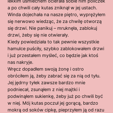
lekkim uśmiechem ocierała sobie nim policzek
a po chwili cały kutas zniknął w jej ustach.
Winda dojechała na nasze piętro, wyprężyłem
się nerwowo wiedząc, że za chwilę otworzą
się drzwi. Nie panikuj – mruknęła, zablokuj
drzwi, żeby się nie otwierały.
Kiedy powiedziała to tak pewnie wszystkie
hamulce puściły, szybko zablokowałem drzwi
i już przestałem myśleć, co będzie jak ktoś
nas nakryje.
Wręcz dopadłem swoją żonę i ostro
obróciłem ją, żeby zabrać się za nią od tyłu.
Jej jędrny tyłek zawsze bardzo mnie
podniecał, zsunąłem z niej majtki i
podwinąłem sukienkę, żeby już po chwili być
w niej. Mój kutas poczuł jej gorącą, bardzo
mokrą od soków cipkę, pieprzyłem ją od razu