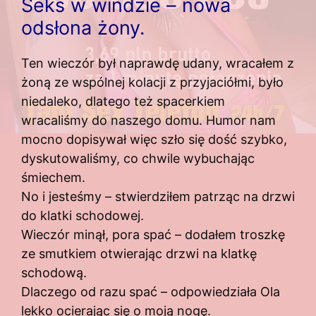
Seks w windzie – nowa
odsłona żony.
Ten wieczór był naprawdę udany, wracałem z
żoną ze wspólnej kolacji z przyjaciółmi, było
niedaleko, dlatego też spacerkiem
wracaliśmy do naszego domu. Humor nam
mocno dopisywał więc szło się dość szybko,
dyskutowaliśmy, co chwile wybuchając
śmiechem.
No i jesteśmy – stwierdziłem patrząc na drzwi
do klatki schodowej.
Wieczór minął, pora spać – dodałem troszkę
ze smutkiem otwierając drzwi na klatkę
schodową.
Dlaczego od razu spać – odpowiedziała Ola
lekko ocierając się o moją nogę.