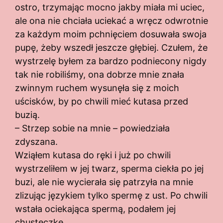
ostro, trzymając mocno jakby miała mi uciec,
ale ona nie chciała uciekać a wręcz odwrotnie
za każdym moim pchnięciem dosuwała swoja
pupę, żeby wszedł jeszcze głębiej. Czułem, że
wystrzelę byłem za bardzo podniecony nigdy
tak nie robiliśmy, ona dobrze mnie znała
zwinnym ruchem wysunęła się z moich
uścisków, by po chwili mieć kutasa przed
buzią.
– Strzep sobie na mnie – powiedziała
zdyszana.
Wziąłem kutasa do ręki i już po chwili
wystrzeliłem w jej twarz, sperma ciekła po jej
buzi, ale nie wycierała się patrzyła na mnie
zlizując językiem tylko spermę z ust. Po chwili
wstała ociekająca spermą, podałem jej
chusteczkę.