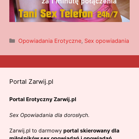
Kategorie
Opowiadania Erotyczne
,
Sex opowiadania
Portal Zarwij.pl
Portal Erotyczny Zarwij.pl
Sex Opowiadania dla dorosłych.
Zarwij.pl to darmowy
portal skierowany dla
miłośników sex opowiadań i opowiadań