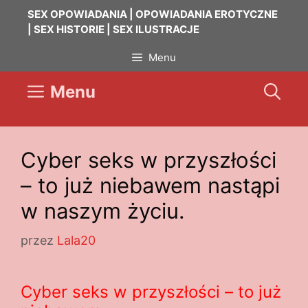
Przejdź
SEX OPOWIADANIA | OPOWIADANIA EROTYCZNE
do
| SEX HISTORIE | SEX ILUSTRACJE
treści
Menu
Menu
Cyber seks w przyszłości
– to już niebawem nastąpi
w naszym życiu.
przez
Lala20
Cyber seks w przyszłości – to już