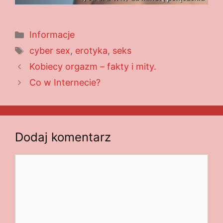
Kategorie
Informacje
Tagi
cyber sex
,
erotyka
,
seks
Kobiecy orgazm – fakty i mity.
Co w Internecie?
Dodaj komentarz
Komentarz