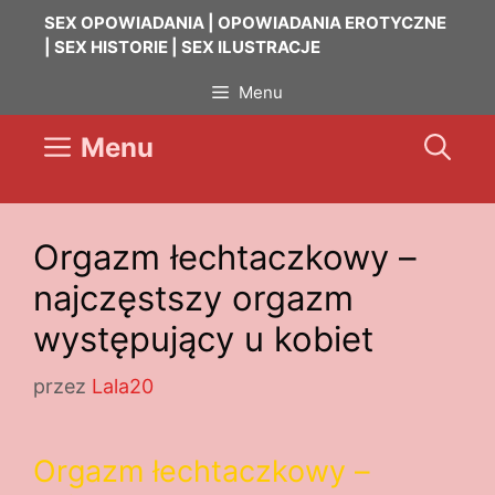
Przejdź
SEX OPOWIADANIA | OPOWIADANIA EROTYCZNE
do
| SEX HISTORIE | SEX ILUSTRACJE
treści
Menu
Menu
Orgazm łechtaczkowy –
najczęstszy orgazm
występujący u kobiet
przez
Lala20
Orgazm łechtaczkowy –