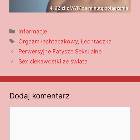
Kategorie
Informacje
Tagi
Orgazm łechtaczkowy
,
Łechtaczka
Perwersyjne Fatysze Seksualne
Sex ciekawostki ze świata
Dodaj komentarz
Komentarz