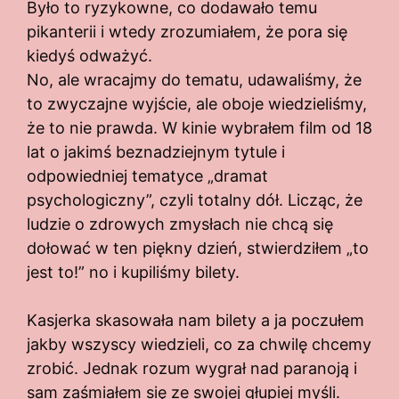
Było to ryzykowne, co dodawało temu
pikanterii i wtedy zrozumiałem, że pora się
kiedyś odważyć.
No, ale wracajmy do tematu, udawaliśmy, że
to zwyczajne wyjście, ale oboje wiedzieliśmy,
że to nie prawda. W kinie wybrałem film od 18
lat o jakimś beznadziejnym tytule i
odpowiedniej tematyce „dramat
psychologiczny”, czyli totalny dół. Licząc, że
ludzie o zdrowych zmysłach nie chcą się
dołować w ten piękny dzień, stwierdziłem „to
jest to!” no i kupiliśmy bilety.
Kasjerka skasowała nam bilety a ja poczułem
jakby wszyscy wiedzieli, co za chwilę chcemy
zrobić. Jednak rozum wygrał nad paranoją i
sam zaśmiałem się ze swojej głupiej myśli.