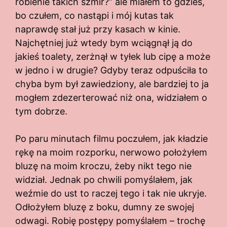
robienie takich szmir?” ale miałem to gdzieś,
bo czułem, co nastąpi i mój kutas tak
naprawdę stał już przy kasach w kinie.
Najchętniej już wtedy bym wciągnął ją do
jakieś toalety, zerżnął w tyłek lub cipę a może
w jedno i w drugie? Gdyby teraz odpuściła to
chyba bym był zawiedziony, ale bardziej to ja
mogłem zdezerterować niż ona, widziałem o
tym dobrze.
Po paru minutach filmu poczułem, jak kładzie
rękę na moim rozporku, nerwowo położyłem
bluzę na moim kroczu, żeby nikt tego nie
widział. Jednak po chwili pomyślałem, jak
weźmie do ust to raczej tego i tak nie ukryje.
Odłożyłem bluzę z boku, dumny ze swojej
odwagi. Robię postępy pomyślałem – trochę