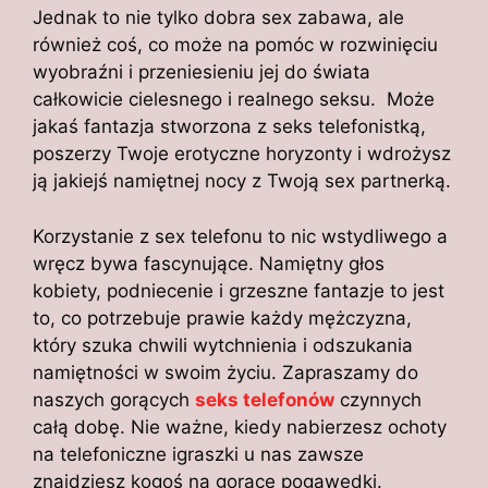
Jednak to nie tylko dobra sex zabawa, ale
również coś, co może na pomóc w rozwinięciu
wyobraźni i przeniesieniu jej do świata
całkowicie cielesnego i realnego seksu. Może
jakaś fantazja stworzona z seks telefonistką,
poszerzy Twoje erotyczne horyzonty i wdrożysz
ją jakiejś namiętnej nocy z Twoją sex partnerką.
Korzystanie z sex telefonu to nic wstydliwego a
wręcz bywa fascynujące. Namiętny głos
kobiety, podniecenie i grzeszne fantazje to jest
to, co potrzebuje prawie każdy mężczyzna,
który szuka chwili wytchnienia i odszukania
namiętności w swoim życiu. Zapraszamy do
naszych gorących
seks telefonów
czynnych
całą dobę. Nie ważne, kiedy nabierzesz ochoty
na telefoniczne igraszki u nas zawsze
znajdziesz kogoś na gorące pogawędki.