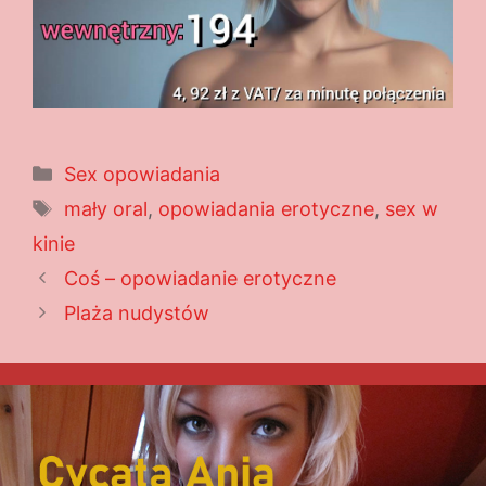
Kategorie
Sex opowiadania
Tagi
mały oral
,
opowiadania erotyczne
,
sex w
kinie
Coś – opowiadanie erotyczne
Plaża nudystów