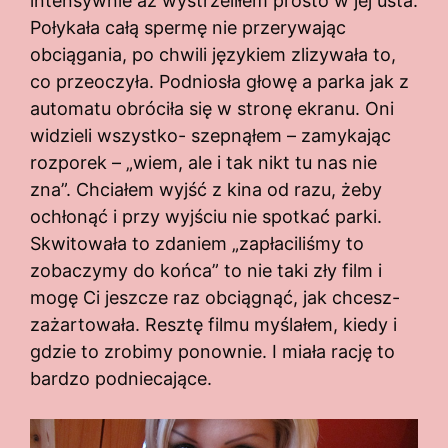
intensywnie aż wystrzeliłem prosto w jej usta.
Połykała całą spermę nie przerywając
obciągania, po chwili językiem zlizywała to,
co przeoczyła. Podniosła głowę a parka jak z
automatu obróciła się w stronę ekranu. Oni
widzieli wszystko- szepnąłem – zamykając
rozporek – „wiem, ale i tak nikt tu nas nie
zna”. Chciałem wyjść z kina od razu, żeby
ochłonąć i przy wyjściu nie spotkać parki.
Skwitowała to zdaniem „zapłaciliśmy to
zobaczymy do końca” to nie taki zły film i
mogę Ci jeszcze raz obciągnąć, jak chcesz-
zażartowała. Resztę filmu myślałem, kiedy i
gdzie to zrobimy ponownie. I miała rację to
bardzo podniecające.