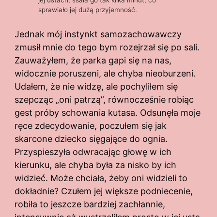
jej ustach, ssała go tak kilka minut, co
sprawiało jej dużą przyjemność.
Jednak mój instynkt samozachowawczy
zmusił mnie do tego bym rozejrzał się po sali.
Zauważyłem, że parka gapi się na nas,
widocznie poruszeni, ale chyba nieoburzeni.
Udałem, że nie widzę, ale pochyliłem się
szepcząc „oni patrzą”, równocześnie robiąc
gest próby schowania kutasa. Odsunęła moje
ręce zdecydowanie, poczułem się jak
skarcone dziecko sięgające do ognia.
Przyspieszyła odwracając głowę w ich
kierunku, ale chyba była za nisko by ich
widzieć. Może chciała, żeby oni widzieli to
dokładnie? Czułem jej większe podniecenie,
robiła to jeszcze bardziej zachłannie,