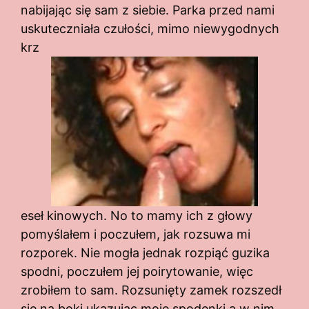
nabijając się sam z siebie. Parka przed nami
uskuteczniała czułości, mimo niewygodnych
krz
eseł kinowych. No to mamy ich z głowy
pomyślałem i poczułem, jak rozsuwa mi
rozporek. Nie mogła jednak rozpiąć guzika
spodni, poczułem jej poirytowanie, więc
zrobiłem to sam. Rozsunięty zamek rozszedł
się na boki ukazując moje spodenki a w nim