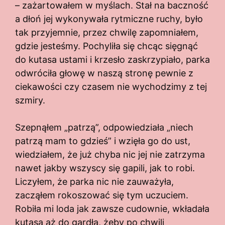
– zażartowałem w myślach. Stał na baczność
a dłoń jej wykonywała rytmiczne ruchy, było
tak przyjemnie, przez chwilę zapomniałem,
gdzie jesteśmy. Pochyliła się chcąc sięgnąć
do kutasa ustami i krzesło zaskrzypiało, parka
odwróciła głowę w naszą stronę pewnie z
ciekawości czy czasem nie wychodzimy z tej
szmiry.
Szepnąłem „patrzą”, odpowiedziała „niech
patrzą mam to gdzieś” i wzięła go do ust,
wiedziałem, że już chyba nic jej nie zatrzyma
nawet jakby wszyscy się gapili, jak to robi.
Liczyłem, że parka nic nie zauważyła,
zacząłem rokoszować się tym uczuciem.
Robiła mi loda jak zawsze cudownie, wkładała
kutasa aż do gardła, żeby po chwili