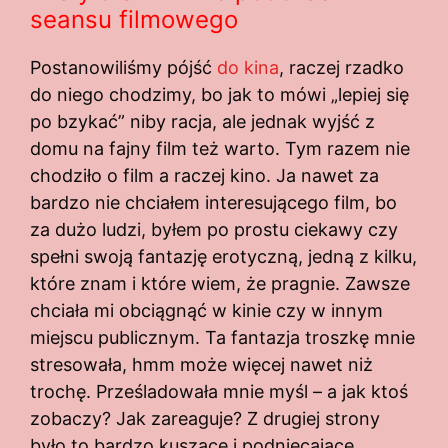
seansu filmowego
Postanowiliśmy pójść
do kina
, raczej rzadko
do niego chodzimy, bo jak to mówi „lepiej się
po bzykać” niby racja, ale jednak wyjść z
domu na fajny film też warto. Tym razem nie
chodziło o film a raczej kino. Ja nawet za
bardzo nie chciałem interesującego film, bo
za dużo ludzi, byłem po prostu ciekawy czy
spełni swoją fantazję erotyczną, jedną z kilku,
które znam i które wiem, że pragnie. Zawsze
chciała mi obciągnąć w kinie czy w innym
miejscu publicznym. Ta fantazja troszkę mnie
stresowała, hmm może więcej nawet niż
trochę. Prześladowała mnie myśl – a jak ktoś
zobaczy? Jak zareaguje? Z drugiej strony
było to bardzo kuszące i podniecające.