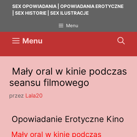
Przejdź
SEX OPOWIADANIA | OPOWIADANIA EROTYCZNE
do
| SEX HISTORIE | SEX ILUSTRACJE
treści
Menu
Menu
Mały oral w kinie podczas
seansu filmowego
przez
Lala20
Opowiadanie Erotyczne Kino
Mały oral w kinie podczas