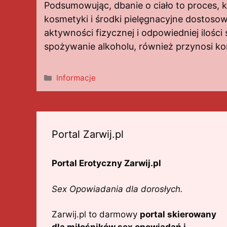
Podsumowując, dbanie o ciało to proces, k
kosmetyki i środki pielęgnacyjne dostosow
aktywności fizycznej i odpowiedniej ilośc
spożywanie alkoholu, również przynosi ko
Kategorie
Informacje
Portal Zarwij.pl
Portal Erotyczny Zarwij.pl
Sex Opowiadania dla dorosłych.
Zarwij.pl to darmowy
portal skierowany