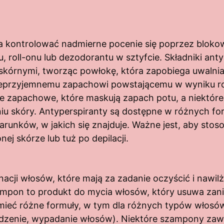
a kontrolować nadmierne pocenie się poprzez blok
, roll-onu lub dezodorantu w sztyfcie. Składniki an
mi skórnymi, tworząc powłokę, która zapobiega uwalni
nieprzyjemnemu zapachowi powstającemu w wyniku roz
e zapachowe, które maskują zapach potu, a niektóre 
niu skóry. Antyperspiranty są dostępne w różnych fo
arunków, w jakich się znajduje. Ważne jest, aby stos
j skórze lub tuż po depilacji.
cji włosów, które mają za zadanie oczyścić i nawilż
on to produkt do mycia włosów, który usuwa zaniec
ieć różne formuły, w tym dla różnych typów włosów 
ędzenie, wypadanie włosów). Niektóre szampony zawie