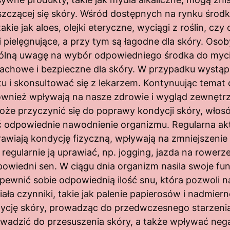
szczącej się skóry. Wśród dostępnych na rynku środ
takie jak aloes, olejki eteryczne, wyciągi z roślin, czy
i pielęgnujące, a przy tym są łagodne dla skóry. Oso
lną uwagę na wybór odpowiedniego środka do mycia
chowe i bezpieczne dla skóry. W przypadku wystąpien
 i skonsultować się z lekarzem. Kontynuując temat d
ównież wpływają na nasze zdrowie i wygląd zewnętrz
że przyczynić się do poprawy kondycji skóry, włosó
 odpowiednie nawodnienie organizmu. Regularna akt
rawiają kondycję fizyczną, wpływają na zmniejszenie 
regularnie ją uprawiać, np. jogging, jazda na rowerz
wiedni sen. W ciągu dnia organizm nasila swoje funk
apewnić sobie odpowiednią ilość snu, która pozwoli 
ała czynniki, takie jak palenie papierosów i nadmier
cję skóry, prowadząc do przedwczesnego starzenia 
adzić do przesuszenia skóry, a także wpływać neg