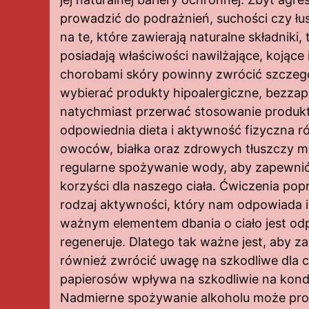
prowadzić do podrażnień, suchości czy łu
na te, które zawierają naturalne składniki, 
posiadają właściwości nawilżające, kojące 
chorobami skóry powinny zwrócić szczegó
wybierać produkty hipoalergiczne, bezzapa
natychmiast przerwać stosowanie produktu
odpowiednia dieta i aktywność fizyczna r
owoców, białka oraz zdrowych tłuszczy mo
regularne spożywanie wody, aby zapewnić
korzyści dla naszego ciała. Ćwiczenia pop
rodzaj aktywności, który nam odpowiada i 
ważnym elementem dbania o ciało jest odpo
regeneruje. Dlatego tak ważne jest, aby z
również zwrócić uwagę na szkodliwe dla ci
papierosów wpływa na szkodliwie na kondy
Nadmierne spożywanie alkoholu może prow