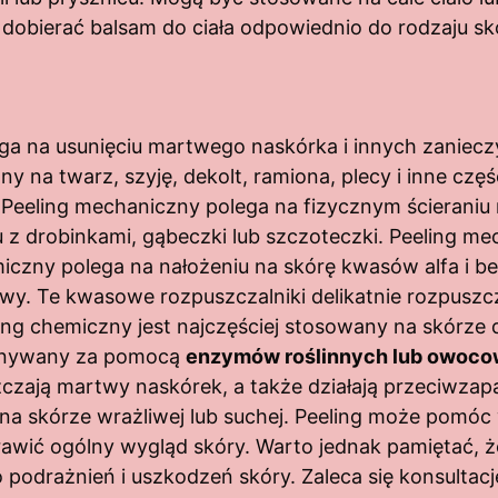
 dobierać balsam do ciała odpowiednio do rodzaju skó
lega na usunięciu martwego naskórka i innych zanie
na twarz, szyję, dekolt, ramiona, plecy i inne części 
 Peeling mechaniczny polega na fizycznym ścierani
gu z drobinkami, gąbeczki lub szczoteczki. Peeling 
hemiczny polega na nałożeniu na skórę kwasów alfa i 
owy. Te kwasowe rozpuszczalniki delikatnie rozpuszc
ng chemiczny jest najczęściej stosowany na skórze do
konywany za pomocą
enzymów roślinnych lub owocowy
zają martwy naskórek, a także działają przeciwzapal
na skórze wrażliwej lub suchej. Peeling może pomóc
rawić ogólny wygląd skóry. Warto jednak pamiętać, ż
podrażnień i uszkodzeń skóry. Zaleca się konsultac