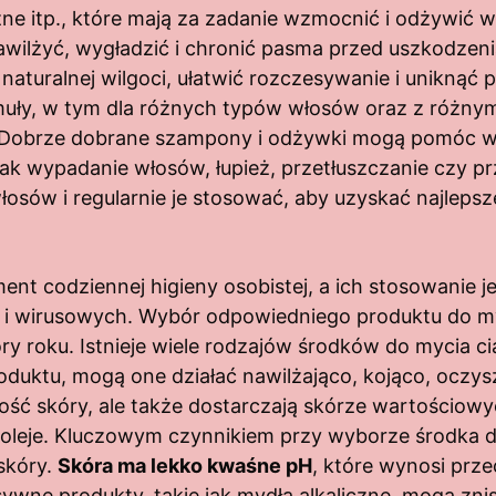
yczne itp., które mają za zadanie wzmocnić i odżywi
nawilżyć, wygładzić i chronić pasma przed uszkodze
turalnej wilgoci, ułatwić rozczesywanie i uniknąć p
ły, w tym dla różnych typów włosów oraz z różnymi
 Dobrze dobrane szampony i odżywki mogą pomóc w 
ak wypadanie włosów, łupież, przetłuszczanie czy pr
sów i regularnie je stosować, aby uzyskać najlepsze
ent codziennej higieny osobistej, a ich stosowanie j
ych i wirusowych. Wybór odpowiedniego produktu do 
ory roku. Istnieje wiele rodzajów środków do mycia cia
produktu, mogą one działać nawilżająco, kojąco, oczys
tość skóry, ale także dostarczają skórze wartościowy
 oleje. Kluczowym czynnikiem przy wyborze środka do
skóry.
Skóra ma lekko kwaśne pH
, które wynosi przec
esywne produkty, takie jak mydła alkaliczne, mogą zni