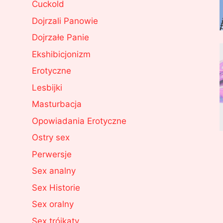
Cuckold
Dojrzali Panowie
Dojrzałe Panie
Ekshibicjonizm
Erotyczne
Lesbijki
Masturbacja
Opowiadania Erotyczne
Ostry sex
Perwersje
Sex analny
Sex Historie
Sex oralny
Sex trójkąty