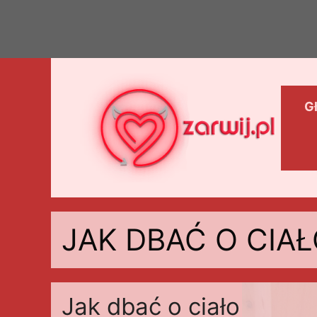
Przejdź
do
treści
G
JAK DBAĆ O CIA
Jak dbać o ciało