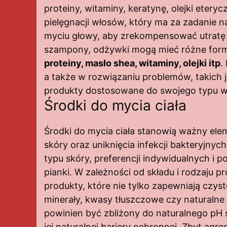
proteiny, witaminy, keratynę, olejki eter
pielęgnacji włosów, który ma za zadanie 
myciu głowy, aby zrekompensować utratę na
szampony, odżywki mogą mieć różne formu
proteiny, masło shea, witaminy, olejki itp
.
a także w rozwiązaniu problemów, takich j
produkty dostosowane do swojego typu wło
Środki do mycia ciała
Środki do mycia ciała stanowią ważny elem
skóry oraz uniknięcia infekcji bakteryjn
typu skóry, preferencji indywidualnych i p
pianki. W zależności od składu i rodzaju 
produkty, które nie tylko zapewniają czys
minerały, kwasy tłuszczowe czy naturalne
powinien być zbliżony do naturalnego pH 
jej naturalnej bariery ochronnej. Zbyt agr