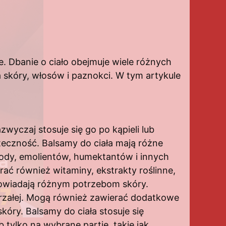
. Dbanie o ciało obejmuje wiele różnych
a skóry, włosów i paznokci. W tym artykule
wyczaj stosuje się go po kąpieli lub
teczność. Balsamy do ciała mają różne
 wody, emolientów, humektantów i innych
ać również witaminy, ekstrakty roślinne,
dpowiadają różnym potrzebom skóry.
dojrzałej. Mogą również zawierać dodatkowe
kóry. Balsamy do ciała stosuje się
 tylko na wybrane partie, takie jak