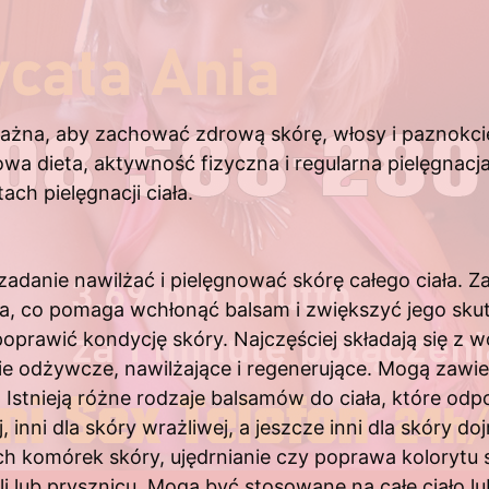
ważna, aby zachować zdrową skórę, włosy i paznokcie
owa dieta, aktywność fizyczna i regularna pielęgnacj
ch pielęgnacji ciała.
adanie nawilżać i pielęgnować skórę całego ciała. Zaz
tna, co pomaga wchłonąć balsam i zwiększyć jego sku
e poprawić kondycję skóry. Najczęściej składają się z
e odżywcze, nawilżające i regenerujące. Mogą zawier
. Istnieją różne rodzaje balsamów do ciała, które o
 inni dla skóry wrażliwej, a jeszcze inni dla skóry 
ch komórek skóry, ujędrnianie czy poprawa kolorytu s
 lub prysznicu. Mogą być stosowane na całe ciało lub