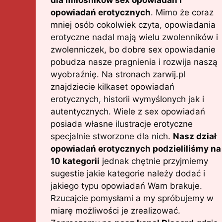
dla miłośników sex opowiadań i
opowiadań erotycznych
. Mimo że coraz
mniej osób cokolwiek czyta, opowiadania
erotyczne nadal mają wielu zwolenników i
zwolenniczek, bo dobre sex opowiadanie
pobudza nasze pragnienia i rozwija naszą
wyobraźnię. Na stronach zarwij.pl
znajdziecie kilkaset opowiadań
erotycznych, historii wymyślonych jak i
autentycznych. Wiele z sex opowiadań
posiada własne ilustracje erotyczne
specjalnie stworzone dla nich.
Nasz dział
opowiadań erotycznych podzieliliśmy na
10 kategorii
jednak chętnie przyjmiemy
sugestie jakie kategorie należy dodać i
jakiego typu opowiadań Wam brakuje.
Rzucajcie pomysłami a my spróbujemy w
miarę możliwości je zrealizować.