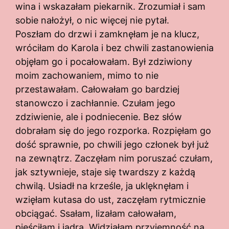
wina i wskazałam piekarnik. Zrozumiał i sam
sobie nałożył, o nic więcej nie pytał.
Poszłam do drzwi i zamknęłam je na klucz,
wróciłam do Karola i bez chwili zastanowienia
objęłam go i pocałowałam. Był zdziwiony
moim zachowaniem, mimo to nie
przestawałam. Całowałam go bardziej
stanowczo i zachłannie. Czułam jego
zdziwienie, ale i podniecenie. Bez słów
dobrałam się do jego rozporka. Rozpięłam go
dość sprawnie, po chwili jego członek był już
na zewnątrz. Zaczęłam nim poruszać czułam,
jak sztywnieje, staje się twardszy z każdą
chwilą. Usiadł na krześle, ja uklęknęłam i
wzięłam kutasa do ust, zaczęłam rytmicznie
obciągać. Ssałam, lizałam całowałam,
pieściłam i jądra. Widziałam przyjemność na