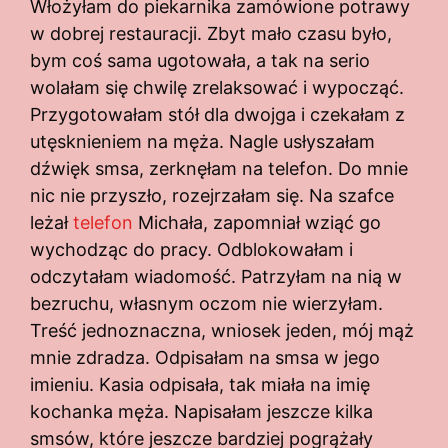
Włożyłam do piekarnika zamówione potrawy
w dobrej restauracji. Zbyt mało czasu było,
bym coś sama ugotowała, a tak na serio
wolałam się chwilę zrelaksować i wypocząć.
Przygotowałam stół dla dwojga i czekałam z
utęsknieniem na męża. Nagle usłyszałam
dźwięk smsa, zerknęłam na telefon. Do mnie
nic nie przyszło, rozejrzałam się. Na szafce
leżał
telefon
Michała, zapomniał wziąć go
wychodząc do pracy. Odblokowałam i
odczytałam wiadomość. Patrzyłam na nią w
bezruchu, własnym oczom nie wierzyłam.
Treść jednoznaczna, wniosek jeden, mój mąż
mnie zdradza. Odpisałam na smsa w jego
imieniu. Kasia odpisała, tak miała na imię
kochanka męża. Napisałam jeszcze kilka
smsów, które jeszcze bardziej pogrążały