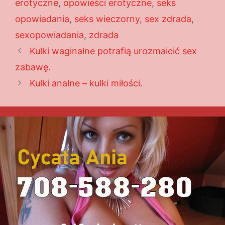
erotyczne
,
opowieści erotyczne
,
seks
opowiadania
,
seks wieczorny
,
sex zdrada
,
sexopowiadania
,
zdrada
Kulki waginalne potrafią urozmaicić sex
zabawę.
Kulki analne – kulki miłości.