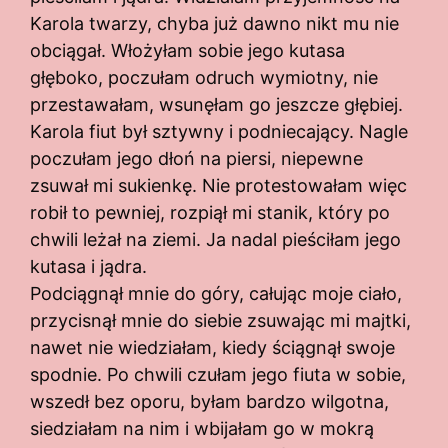
Karola twarzy, chyba już dawno nikt mu nie
obciągał. Włożyłam sobie jego kutasa
głęboko, poczułam odruch wymiotny, nie
przestawałam, wsunęłam go jeszcze głębiej.
Karola fiut był sztywny i podniecający. Nagle
poczułam jego dłoń na piersi, niepewne
zsuwał mi sukienkę. Nie protestowałam więc
robił to pewniej, rozpiął mi stanik, który po
chwili leżał na ziemi. Ja nadal pieściłam jego
kutasa i jądra.
Podciągnął mnie do góry, całując moje ciało,
przycisnął mnie do siebie zsuwając mi majtki,
nawet nie wiedziałam, kiedy ściągnął swoje
spodnie. Po chwili czułam jego fiuta w sobie,
wszedł bez oporu, byłam bardzo wilgotna,
siedziałam na nim i wbijałam go w mokrą