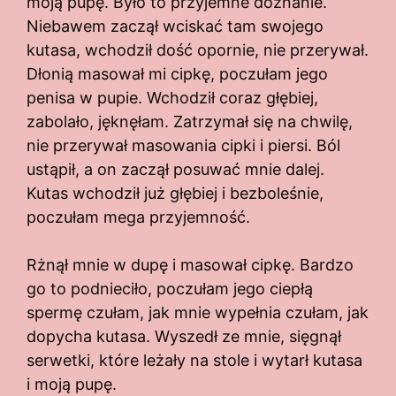
moją pupę. Było to przyjemne doznanie.
Niebawem zaczął wciskać tam swojego
kutasa, wchodził dość opornie, nie przerywał.
Dłonią masował mi cipkę, poczułam jego
penisa w pupie. Wchodził coraz głębiej,
zabolało, jęknęłam. Zatrzymał się na chwilę,
nie przerywał masowania cipki i piersi. Ból
ustąpił, a on zaczął posuwać mnie dalej.
Kutas wchodził już głębiej i bezboleśnie,
poczułam mega przyjemność.
Rżnął mnie w dupę i masował cipkę. Bardzo
go to podnieciło, poczułam jego ciepłą
spermę czułam, jak mnie wypełnia czułam, jak
dopycha kutasa. Wyszedł ze mnie, sięgnął
serwetki, które leżały na stole i wytarł kutasa
i moją pupę.