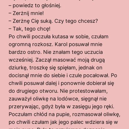
– powiedz to głośniej.
– Zerżnij mnie!
– Zerżnę Cię suką. Czy tego chcesz?
– Tak, tego chcę!
Po chwili poczuła kutasa w sobie, czułam
ogromną rozkosz. Karol posuwał mnie
bardzo ostro. Nie znałam tego uczucia
wcześniej. Zaczął masować moją drugą
dziurkę, troszkę się spięłam, jednak on
docisnął mnie do siebie i czule pocałował. Po
chwili posuwał dalej i ponownie dobierał się
do drugiego otworu. Nie protestowałam,
zauważył oliwkę na lodówce, sięgnął nie
przerywając, gdyż była w zasięgu jego ręki.
Poczułam chłód na pupie, rozmasował oliwkę,
po chwili czułam jak jego palec wdziera się w