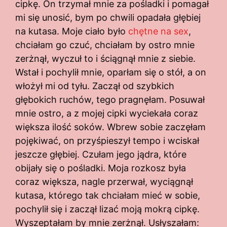
cipkę. On trzymał mnie za pośladki i pomagał
mi się unosić, bym po chwili opadała głębiej
na kutasa. Moje ciało było
chętne na sex
,
chciałam go czuć, chciałam by ostro mnie
zerżnął, wyczuł to i ściągnął mnie z siebie.
Wstał i pochylił mnie, oparłam się o stół, a on
włożył mi od tyłu. Zaczął od szybkich
głębokich ruchów, tego pragnęłam. Posuwał
mnie ostro, a z mojej cipki wyciekała coraz
większa ilość soków. Wbrew sobie zaczęłam
pojękiwać, on przyśpieszył tempo i wciskał
jeszcze głębiej. Czułam jego jądra, które
obijały się o pośladki. Moja rozkosz była
coraz większa, nagle przerwał, wyciągnął
kutasa, którego tak chciałam mieć w sobie,
pochylił się i zaczął lizać moją mokrą cipkę.
Wyszeptałam by mnie zerżnął. Usłyszałam: