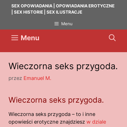
Przejdź
SEX OPOWIADANIA | OPOWIADANIA EROTYCZNE
do
| SEX HISTORIE | SEX ILUSTRACJE
treści
Menu
Menu
Wieczorna seks przygoda.
przez
Emanuel M.
Wieczorna seks przygoda.
Wieczorna seks przygoda – to i inne
opowieści erotyczne znajdziesz
w dziale