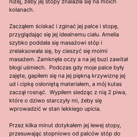
niżej, żeby jej stopy znalazła się na moich
kolanach.
Zacząłem ściskać i zginać jej palce i stopę,
przyglądając się jej idealnemu ciału. Amelia
szybko poddała się masażowi stóp i
zrelaksowała się, by cieszyć się moimi
masażem. Zamknęła oczy a na jej buzi zawitał
błogi uśmiech. Podczas gdy moje palce były
zajęte, gapiłem się na jej piękną krzywiznę jej
ud i cipkę osłoniętą materiałem, a mój kutas
zaczął rosnąć. Wypiłem siedząc z nią 2 piwa,
które o dziwo starczyły mi, żeby się
wprowadzić w stan lekkiego upicia.
Przez kilka minut dotykałem jej lewej stopy,
przesuwając stopniowo od palców stóp do