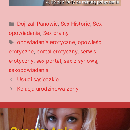
Kategorie
Dojrzali Panowie
,
Sex Historie
,
Sex
opowiadania
,
Sex oralny
Tagi
opowiadania erotyczne
,
opowieści
erotyczne
,
portal erotyczny
,
serwis
erotyczny
,
sex portal
,
sex z synową
,
sexopowiadania
Usługi sąsiedzkie
Kolacja urodzinowa żony