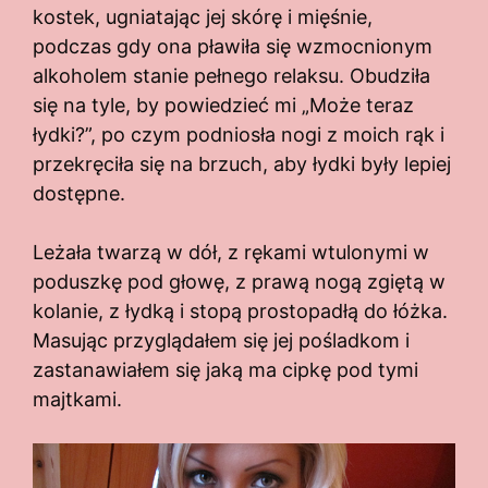
kostek, ugniatając jej skórę i mięśnie,
podczas gdy ona pławiła się wzmocnionym
alkoholem stanie pełnego relaksu. Obudziła
się na tyle, by powiedzieć mi „Może teraz
łydki?”, po czym podniosła nogi z moich rąk i
przekręciła się na brzuch, aby łydki były lepiej
dostępne.
Leżała twarzą w dół, z rękami wtulonymi w
poduszkę pod głowę, z prawą nogą zgiętą w
kolanie, z łydką i stopą prostopadłą do łóżka.
Masując przyglądałem się jej pośladkom i
zastanawiałem się jaką ma cipkę pod tymi
majtkami.