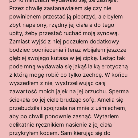
Przez chwilę zastanawiałem się czy nie
powinienem przestać ją pieprzyć, ale byłem
zbyt napalony, rządny jej ciała a do tego
upity, żeby przestać ruchać moją synową.
Zamiast wyjść z niej poczułem dodatkowy
bodziec podniecenia i teraz wbijałem jeszcze
głębiej swojego kutasa w jej cipkę. Leżąc tak
pode mną wydawała się jakąś lalką erotyczną
z którą mogę robić co tylko zechcę. W końcu
wyszedłem z niej wystrzeliwując całą
zawartość moich jajek na jej brzuchu. Sperma
ściekała po jej ciele brudząc sofę. Amelia się
przebudziła i spojrzała na mnie z uśmiechem,
aby po chwili ponownie zasnąć. Wytarłem
delikatnie ręcznikiem nasienie z jej ciała i
przykryłem kocem. Sam kierując się do