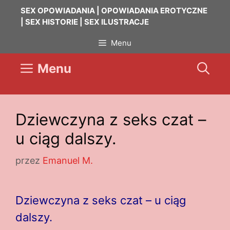
Przejdź
SEX OPOWIADANIA | OPOWIADANIA EROTYCZNE
do
| SEX HISTORIE | SEX ILUSTRACJE
treści
Menu
Menu
Dziewczyna z seks czat –
u ciąg dalszy.
przez
Emanuel M.
Dziewczyna z seks czat – u ciąg
dalszy.