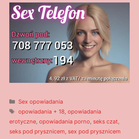
Kategorie
Sex opowiadania
Tagi
opowiadania + 18
,
opowiadania
erotyczne
,
opowiadania porno
,
seks czat
,
seks pod prysznicem
,
sex pod prysznicem