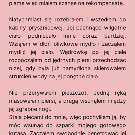
plamę więc miałem szanse na rekompensatę.
Natychmiast się rozebrałem i wszedłem do
kabiny prysznicowej. Jej pachnące wilgotne
ciało podniecało mnie coraz bardziej.
Wziąłem w dłoń oliwkowe mydło i zacząłem
mydlić jej ciało. Wędrówkę po jej ciele
rozpocząłem od jędrnych piersi przechodząc
niżej, gdy była już namydlona skierowałem
strumień wody na jej ponętne ciało.
Nie przerywałem pieszczot. Jedną ręką
masowałem piersi, a drugą wsunąłem między
jej zgrabne nogi.
Stała plecami do mnie, więc pochyliłem ją, by
móc wsunąć do szparki mojego gotowego
kutasa. Zacząłem swobodnie penetrować jej