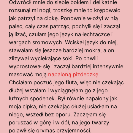
Odwrócił mnie do siebie bokiem i delikatnie
rozsunął mi nogi, troszkę mnie to krępowało
jak patrzył na cipkę. Ponownie włożył w nią
palec, cały czas patrząc, pochylił się i zaczął
ją lizać, czułam jego język na łechtaczce i
wargach sromowych. Wciskał język do niej,
stawałam się jeszcze bardziej mokra, a on
zlizywał wyciekające soki. Po chwili
wyprostował się i zaczął bardziej intensywnie
masować moją
napaloną pizdeczkę
.
Chciałam poczuć jego fiuta, więc nie czekając
dłużej wstałam i wyciągnęłam go z jego
luźnych spodenek. Był równie napalony jak
moja cipka, nie czekając dłużej usiadłam na
niego, wszedł bez oporu. Zaczęłam się
poruszać w górę i w dół, na jego twarzy
pojawił się grymas przyjemności.