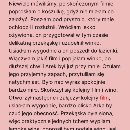
Niewiele mówiliśmy, po skończonym filmie
poprosiłam o koszulkę, gdyż nie miałam co
założyć. Poszłam pod prysznic, który mnie
ochłodził i rozluźnił. Wróciłam lekko
ożywiona, on przygotował w tym czasie
delikatną przekąskę i uzupełnił winko.
Usiadłam wygodnie a on poszedł do łazienki.
Włączyłam jakiś film i popijałam winko, po
dłuższej chwili Arek był już przy mnie. Czułam
jego przyjemny zapach, przytuliłam się
natychmiast. Było nad wyraz spokojnie i
bardzo miło. Skończył się kolejny film i wino.
Otworzył następne i załączył kolejny
film
,
usiadłam wygodnie, bardzo blisko Arka by
czuć jego obecność. Przekąska była słona,
więc praktycznie jednych tchem wypiłam
lampkę wina, poprosił bym podała wino, jeśli