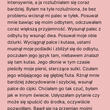
intensywnie, a ja rozluźniałam się coraz
bardziej. Byłam na tyle rozluźniona, że bez
problemu wcisnął mi palec w tyłek. Posuwał
mnie bawiąc się moim odbytem, odczuwałam
coraz większą przyjemność. Wysunął palec z
odbytu by wsunąć dwa. Posuwał moje obie
dziurki. Wyciągnął palce i kutasa, ustami
musnął moje pośladki i zbliżył się do odbytu,
poczułam jego język tam, niebawem znalazł
się tam kutas. Jego dłonie w tym czasie
pieściły moje piersi, sterczące sutki. Czułam
jego wbijającego się głębiej fiuta. Rżnął mnie
bardziej zdecydowanie i szybciej, wsunął
palce do cipki. Chciałam go tak czuć, byłam
jak w innym świecie. Usłyszałam pytanie czy
może się spuścić do środka, oczywiście
pozwoliłam. Bawił się na przemian moimi