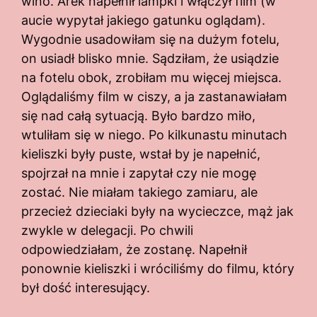
wino. Arek napełnił lampki i włączył film (w
aucie wypytał jakiego gatunku oglądam).
Wygodnie usadowiłam się na dużym fotelu,
on usiadł blisko mnie. Sądziłam, że usiądzie
na fotelu obok, zrobiłam mu więcej miejsca.
Oglądaliśmy film w ciszy, a ja zastanawiałam
się nad całą sytuacją. Było bardzo miło,
wtuliłam się w niego. Po kilkunastu minutach
kieliszki były puste, wstał by je napełnić,
spojrzał na mnie i zapytał czy nie mogę
zostać. Nie miałam takiego zamiaru, ale
przecież dzieciaki były na wycieczce, mąż jak
zwykle w delegacji. Po chwili
odpowiedziałam, że zostanę. Napełnił
ponownie kieliszki i wróciliśmy do filmu, który
był dość interesujący.