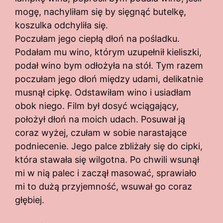
mogę, nachyliłam się by sięgnąć butelkę,
koszulka odchyliła się.
Poczułam jego ciepłą dłoń na pośladku.
Podałam mu wino, którym uzupełnił kieliszki,
podał wino bym odłożyła na stół. Tym razem
poczułam jego dłoń między udami, delikatnie
musnął cipkę. Odstawiłam wino i usiadłam
obok niego. Film był dosyć wciągający,
położył dłoń na moich udach. Posuwał ją
coraz wyżej, czułam w sobie narastające
podniecenie. Jego palce zbliżały się do cipki,
która stawała się wilgotna. Po chwili wsunął
mi w nią palec i zaczął masować, sprawiało
mi to dużą przyjemność, wsuwał go coraz
głębiej.