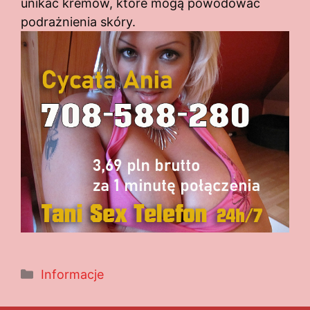
unikać kremów, które mogą powodować
podrażnienia skóry.
Kategorie
Informacje