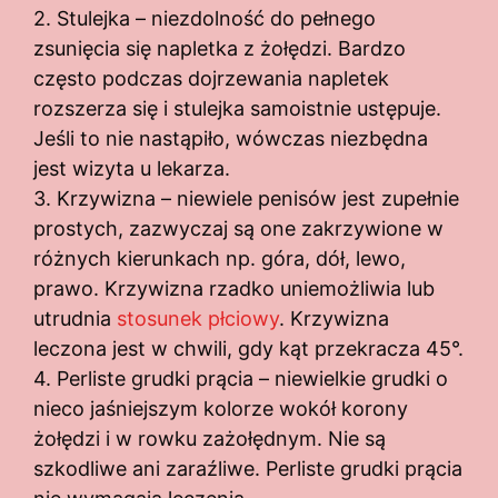
2. Stulejka – niezdolność do pełnego
zsunięcia się napletka z żołędzi. Bardzo
często podczas dojrzewania napletek
rozszerza się i stulejka samoistnie ustępuje.
Jeśli to nie nastąpiło, wówczas niezbędna
jest wizyta u lekarza.
3. Krzywizna – niewiele penisów jest zupełnie
prostych, zazwyczaj są one zakrzywione w
różnych kierunkach np. góra, dół, lewo,
prawo. Krzywizna rzadko uniemożliwia lub
utrudnia
stosunek płciowy
. Krzywizna
leczona jest w chwili, gdy kąt przekracza 45°.
4. Perliste grudki prącia – niewielkie grudki o
nieco jaśniejszym kolorze wokół korony
żołędzi i w rowku zażołędnym. Nie są
szkodliwe ani zaraźliwe. Perliste grudki prącia