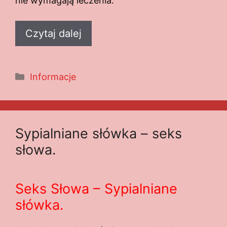
nie wymagają leczenia.
Czytaj dalej
Kategorie
Informacje
Sypialniane słówka – seks
słowa.
Seks Słowa – Sypialniane
słówka.