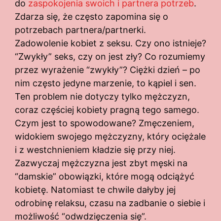
do
zaspokojenia swoich i partnera potrzeb
.
Zdarza się, że często zapomina się o
potrzebach partnera/partnerki.
Zadowolenie kobiet z seksu. Czy ono istnieje?
“Zwykły” seks, czy on jest zły? Co rozumiemy
przez wyrażenie “zwykły”? Ciężki dzień – po
nim często jedyne marzenie, to kąpiel i sen.
Ten problem nie dotyczy tylko mężczyzn,
coraz częściej kobiety pragną tego samego.
Czym jest to spowodowane? Zmęczeniem,
widokiem swojego mężczyzny, który ociężale
i z westchnieniem kładzie się przy niej.
Zazwyczaj mężczyzna jest zbyt męski na
“damskie” obowiązki, które mogą odciążyć
kobietę. Natomiast te chwile dałyby jej
odrobinę relaksu, czasu na zadbanie o siebie i
możliwość “odwdzięczenia się”.