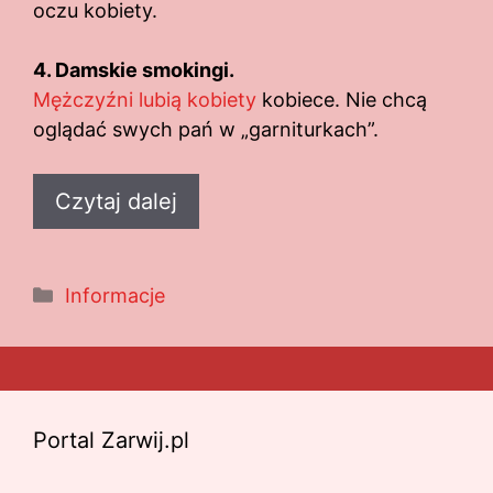
oczu kobiety.
4. Damskie smokingi.
Mężczyźni lubią kobiety
kobiece. Nie chcą
oglądać swych pań w „garniturkach”.
Czytaj dalej
Kategorie
Informacje
Portal Zarwij.pl