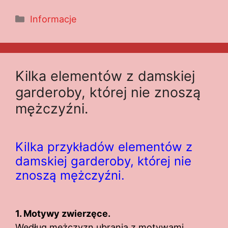
Kategorie
Informacje
Kilka elementów z damskiej
garderoby, której nie znoszą
mężczyźni.
Kilka przykładów elementów z
damskiej garderoby, której nie
znoszą mężczyźni.
1. Motywy zwierzęce.
Według mężczyzn ubrania z motywami