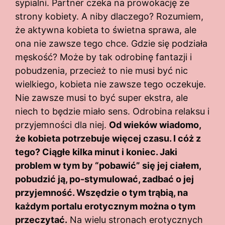
sypialni. Partner czeka na prowokację ze
strony kobiety. A niby dlaczego? Rozumiem,
że aktywna kobieta to świetna sprawa, ale
ona nie zawsze tego chce. Gdzie się podziała
męskość? Może by tak odrobinę fantazji i
pobudzenia, przecież to nie musi być nic
wielkiego, kobieta nie zawsze tego oczekuje.
Nie zawsze musi to być super ekstra, ale
niech to będzie miało sens. Odrobina relaksu i
przyjemności dla niej.
Od wieków wiadomo,
że kobieta potrzebuje więcej czasu. I cóż z
tego? Ciągłe kilka minut i koniec. Jaki
problem w tym by “pobawić” się jej ciałem,
pobudzić ją, po-stymulować, zadbać o jej
przyjemność. Wszędzie o tym trąbią, na
każdym portalu erotycznym można o tym
przeczytać.
Na wielu stronach erotycznych