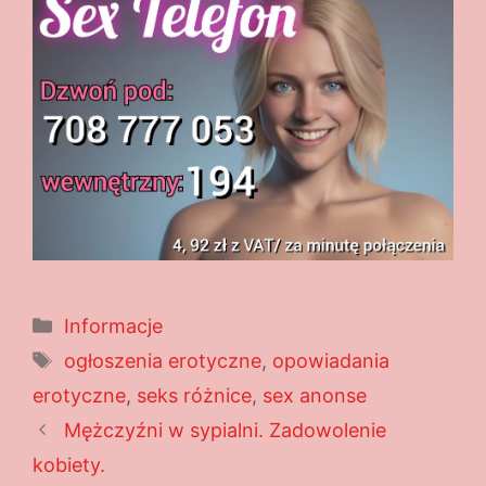
Kategorie
Informacje
Tagi
ogłoszenia erotyczne
,
opowiadania
erotyczne
,
seks różnice
,
sex anonse
Mężczyźni w sypialni. Zadowolenie
kobiety.