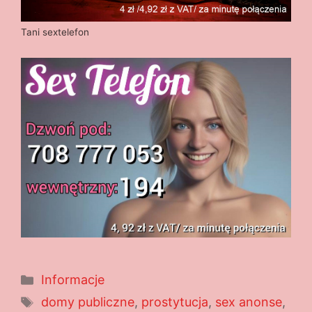
Tani sextelefon
Kategorie
Informacje
Tagi
domy publiczne
,
prostytucja
,
sex anonse
,