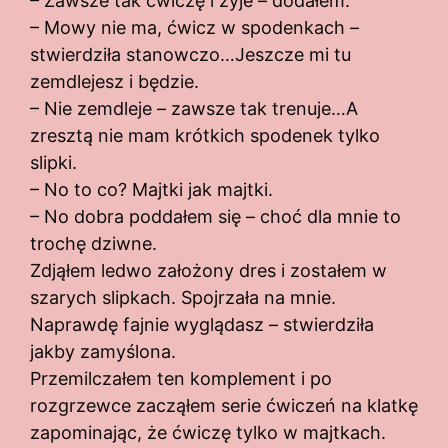
– Zawsze tak ćwiczę i żyje – dodałem.
– Mowy nie ma, ćwicz w spodenkach –
stwierdziła stanowczo…Jeszcze mi tu
zemdlejesz i będzie.
– Nie zemdleje – zawsze tak trenuje…A
zresztą nie mam krótkich spodenek tylko
slipki.
– No to co? Majtki jak majtki.
– No dobra poddałem się – choć dla mnie to
trochę dziwne.
Zdjąłem ledwo założony dres i zostałem w
szarych slipkach. Spojrzała na mnie.
Naprawdę fajnie wyglądasz – stwierdziła
jakby zamyślona.
Przemilczałem ten komplement i po
rozgrzewce zacząłem serie ćwiczeń na klatkę
zapominając, że ćwiczę tylko w majtkach.