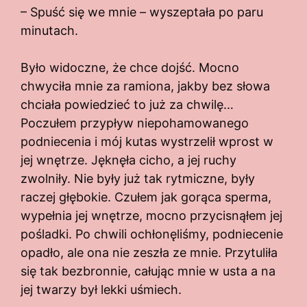
– Spuść się we mnie – wyszeptała po paru
minutach.
Było widoczne, że chce dojść. Mocno
chwyciła mnie za ramiona, jakby bez słowa
chciała powiedzieć to już za chwilę…
Poczułem przypływ niepohamowanego
podniecenia i mój kutas wystrzelił wprost w
jej wnętrze. Jęknęła cicho, a jej ruchy
zwolniły. Nie były już tak rytmiczne, były
raczej głębokie. Czułem jak gorąca sperma,
wypełnia jej wnętrze, mocno przycisnąłem jej
pośladki. Po chwili ochłonęliśmy, podniecenie
opadło, ale ona nie zeszła ze mnie. Przytuliła
się tak bezbronnie, całując mnie w usta a na
jej twarzy był lekki uśmiech.