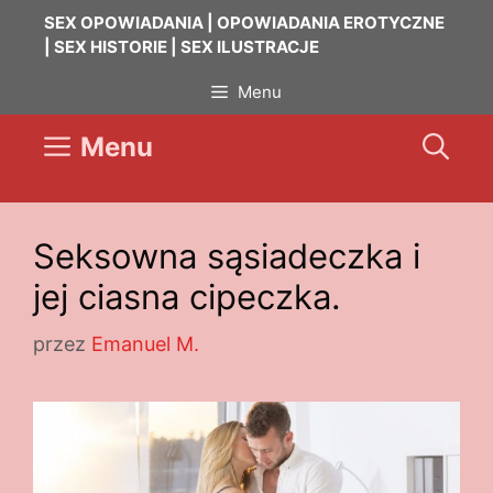
Przejdź
SEX OPOWIADANIA | OPOWIADANIA EROTYCZNE
do
| SEX HISTORIE | SEX ILUSTRACJE
treści
Menu
Menu
Seksowna sąsiadeczka i
jej ciasna cipeczka.
przez
Emanuel M.