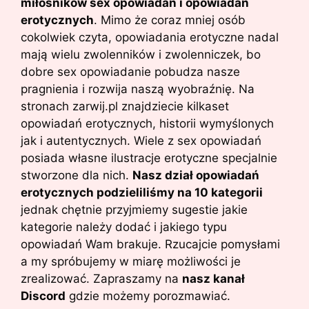
miłośników sex opowiadań i opowiadań
erotycznych
. Mimo że coraz mniej osób
cokolwiek czyta, opowiadania erotyczne nadal
mają wielu zwolenników i zwolenniczek, bo
dobre sex opowiadanie pobudza nasze
pragnienia i rozwija naszą wyobraźnię. Na
stronach zarwij.pl znajdziecie kilkaset
opowiadań erotycznych, historii wymyślonych
jak i autentycznych. Wiele z sex opowiadań
posiada własne ilustracje erotyczne specjalnie
stworzone dla nich.
Nasz dział opowiadań
erotycznych podzieliliśmy na 10 kategorii
jednak chętnie przyjmiemy sugestie jakie
kategorie należy dodać i jakiego typu
opowiadań Wam brakuje. Rzucajcie pomysłami
a my spróbujemy w miarę możliwości je
zrealizować. Zapraszamy na
nasz kanał
Discord
gdzie możemy porozmawiać.