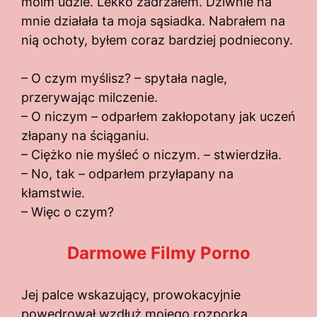
moim udzie. Lekko zadrżałem. Dziwnie na
mnie działała ta moja sąsiadka. Nabrałem na
nią ochoty, byłem coraz bardziej podniecony.
– O czym myślisz? – spytała nagle,
przerywając milczenie.
– O niczym – odparłem zakłopotany jak uczeń
złapany na ściąganiu.
– Ciężko nie myśleć o niczym. – stwierdziła.
– No, tak – odparłem przyłapany na
kłamstwie.
– Więc o czym?
Darmowe Filmy Porno
Jej palce wskazujący, prowokacyjnie
powędrował wzdłuż mojego rozporka.