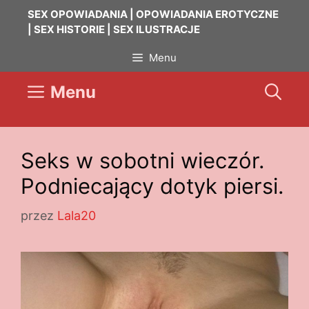
Przejdź
SEX OPOWIADANIA | OPOWIADANIA EROTYCZNE
do
| SEX HISTORIE | SEX ILUSTRACJE
treści
Menu
Menu
Seks w sobotni wieczór.
Podniecający dotyk piersi.
przez
Lala20