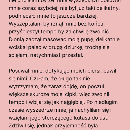
nie chciałam by ze mnie wyszedł. On posuwał
mnie coraz szybciej, nie był już taki delikatny,
podniecało mnie to jeszcze bardziej.
Wyszeptałam by rżnął mnie bez końca,
przyśpieszył tempo by za chwilę zwolnić.
Dłonią zaczął masować moją pupę, delikatnie
wciskał palec w drugą dziurkę, trochę się
spięłam, natychmiast przestał.
Posuwał mnie, dotykając moich piersi, bawił
się nimi. Czułam, że długo tak nie
wytrzymam, że zaraz dojdę, on poczuł
większe skurcze mojej cipki, więc zwolnił
tempo i wbijał się jak najgłębiej. Po niedługim
czasie wyszedł ze mnie, ja nachyliłam się i
wzięłam jego sterczącego kutasa do ust.
Zdziwił się, jednak przyjemność była