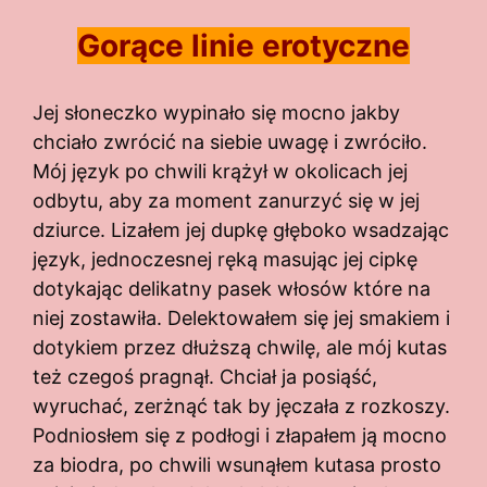
Gorące linie erotyczne
Jej słoneczko wypinało się mocno jakby
chciało zwrócić na siebie uwagę i zwróciło.
Mój język po chwili krążył w okolicach jej
odbytu, aby za moment zanurzyć się w jej
dziurce. Lizałem jej dupkę głęboko wsadzając
język, jednoczesnej ręką masując jej cipkę
dotykając delikatny pasek włosów które na
niej zostawiła. Delektowałem się jej smakiem i
dotykiem przez dłuższą chwilę, ale mój kutas
też czegoś pragnął. Chciał ja posiąść,
wyruchać, zerżnąć tak by jęczała z rozkoszy.
Podniosłem się z podłogi i złapałem ją mocno
za biodra, po chwili wsunąłem kutasa prosto