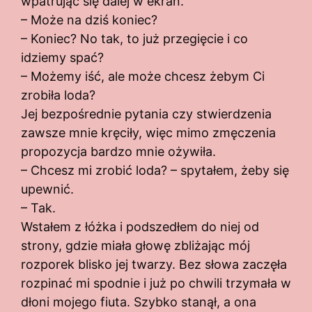
wpatrując się dalej w ekran.
– Może na dziś koniec?
– Koniec? No tak, to już przegięcie i co
idziemy spać?
– Możemy iść, ale może chcesz żebym Ci
zrobiła loda?
Jej bezpośrednie pytania czy stwierdzenia
zawsze mnie kręciły, więc mimo zmęczenia
propozycja bardzo mnie ożywiła.
– Chcesz mi zrobić loda? – spytałem, żeby się
upewnić.
– Tak.
Wstałem z łóżka i podszedłem do niej od
strony, gdzie miała głowę zbliżając mój
rozporek blisko jej twarzy. Bez słowa zaczęła
rozpinać mi spodnie i już po chwili trzymała w
dłoni mojego fiuta. Szybko stanął, a ona