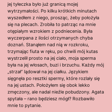
jej tyłeczka było już granicą mojej
wytrzymałości. Po kilku krótkich minutach
wyszedłem z niego, prosząc, żeby położyła
się na plecach. Zrobiła to patrząc na mnie
otępiałym wzrokiem z podniecenia. Była
wyczerpana z ilości otrzymanych chyba
doznań. Stanąłem nad nią w rozkroku,
trzymając fiuta w ręku, po chwili mój kutas
wystrzelił prosto na jej ciało, moja sperma
była na jej włosach, buzi i brzuchu. Każdy mój
„strzał” lądował na jej ciałku. Językiem
sięgnęła po resztki spermy, które rozlały się
na jej ustach. Położyłem się obok lekko
zmęczony, ale nadal nieźle pobudzony. Agata
spytała – rano będziesz mógł? Rozbawiło
mnie to pytanie.