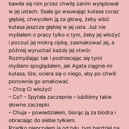
bawiła się nim przez chwilę zanim wylądował
w jej ustach. Ssała go wsuwając kutasa coraz
głębiej, chwyciłem ją za głowę, żeby wbić
kutasa jeszcze głębiej w jej usta. Już nie
myślałem o pracy tylko o tym, żeby jej włożyć
i poczuć jej mokrą cipkę, zasmakować jej, a
później wyruchać każdy jej otwór.
Rozmyślając tak i podniecając się tymi
myślami spoglądałem, jak Agata ciągnie mi
kutasa, liże, ociera się o niego, aby po chwili
ponownie go smakować.
– Chcę Ci włożyć!
– Co? – Spytała zaczepnie – lubiliśmy takie
słowne zaczepki.
– Chuja – powiedziałem, biorąc ją za biodra i
obracając do siebie tyłkiem.
Rzadko pieprzyłem ją od tyłu, tym bardziej na