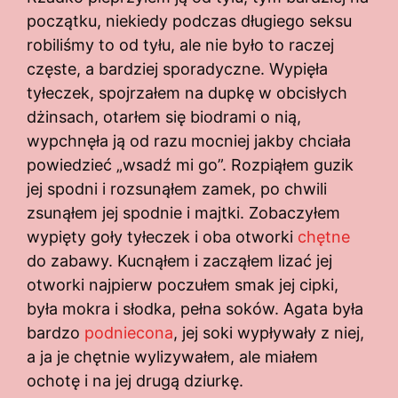
początku, niekiedy podczas długiego seksu
robiliśmy to od tyłu, ale nie było to raczej
częste, a bardziej sporadyczne. Wypięła
tyłeczek, spojrzałem na dupkę w obcisłych
dżinsach, otarłem się biodrami o nią,
wypchnęła ją od razu mocniej jakby chciała
powiedzieć „wsadź mi go”. Rozpiąłem guzik
jej spodni i rozsunąłem zamek, po chwili
zsunąłem jej spodnie i majtki. Zobaczyłem
wypięty goły tyłeczek i oba otworki
chętne
do zabawy. Kucnąłem i zacząłem lizać jej
otworki najpierw poczułem smak jej cipki,
była mokra i słodka, pełna soków. Agata była
bardzo
podniecona
, jej soki wypływały z niej,
a ja je chętnie wylizywałem, ale miałem
ochotę i na jej drugą dziurkę.