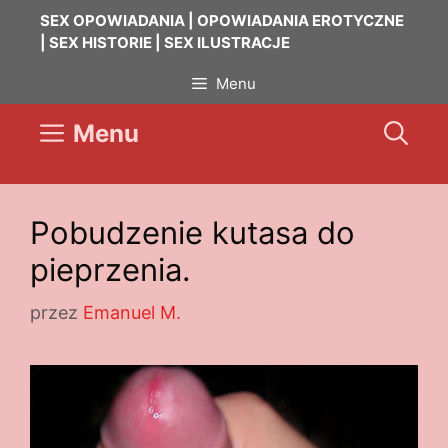
Przejdź
SEX OPOWIADANIA | OPOWIADANIA EROTYCZNE
do
| SEX HISTORIE | SEX ILUSTRACJE
treści
Menu
Menu
Pobudzenie kutasa do
pieprzenia.
przez
Emanuel M.